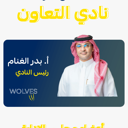
نادي التعاون
أ. بدر الغنام
رئيس النادي