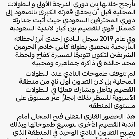
تأرجح خلالها بين دوري الدرجة الأولى والبطولات
المحلية قبل أن يحقق قفزته الكبرى بالصعود إلى
دوري المحترفين السعودي حيث أثبت جدارته
كممثل قوي للقصيم بين كبار الأندية السعودية
وفي عام 2019 سجل النادي إحدى أبرز لحظاته
التاريخية بتحقيق
بطولة كأس خادم الحرمين
الشريفين
لتكون تتويجًا لمسيرة كفاح ولحظة
مجد خالدة في ذاكرة جماهيره ومحبيه
لم تتوقف طموحات النادي عند البطولات
المحلية بل كان التعاون
أول نادٍ من منطقة
القصيم
يتأهل ويشارك فعليًا في البطولات
الآسيوية ليُسطّر بذلك إنجازًا غير مسبوق على
مستوى المنطقة
هذا الحضور القاري الفعلي فتح المجال أمام
أندية القصيم الأخرى لتوسيع طموحاتها وبذلك
يصبح التعاون النادي الوحيد في المنطقة الذي