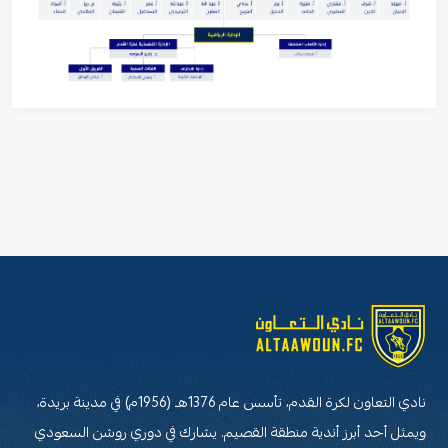
نادي التعاون لكرة القدم، تأسس عام 1376هـ (1956م) في مدينة بريدة،
ويمثل أحد أبرز أندية منطقة القصيم. يشارك في دوري روشن السعودي